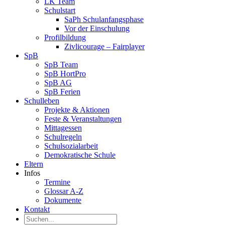
LK Team
Schulstart
SaPh Schulanfangsphase
Vor der Einschulung
Profilbildung
Zivlicourage – Fairplayer
SpB
SpB Team
SpB HortPro
SpB AG
SpB Ferien
Schulleben
Projekte & Aktionen
Feste & Veranstaltungen
Mittagessen
Schulregeln
Schulsozialarbeit
Demokratische Schule
Eltern
Infos
Termine
Glossar A-Z
Dokumente
Kontakt