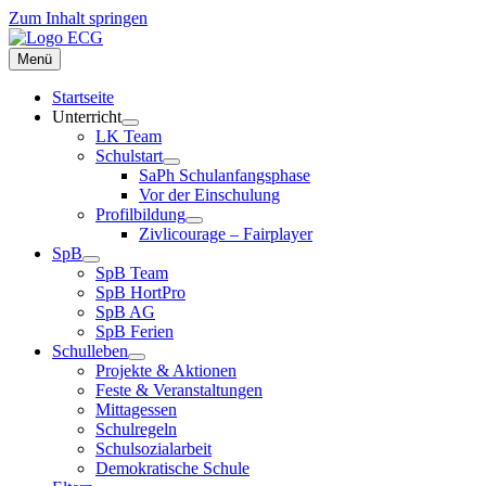
Zum Inhalt springen
Menü
Startseite
Unterricht
LK Team
Schulstart
SaPh Schulanfangsphase
Vor der Einschulung
Profilbildung
Zivlicourage – Fairplayer
SpB
SpB Team
SpB HortPro
SpB AG
SpB Ferien
Schulleben
Projekte & Aktionen
Feste & Veranstaltungen
Mittagessen
Schulregeln
Schulsozialarbeit
Demokratische Schule