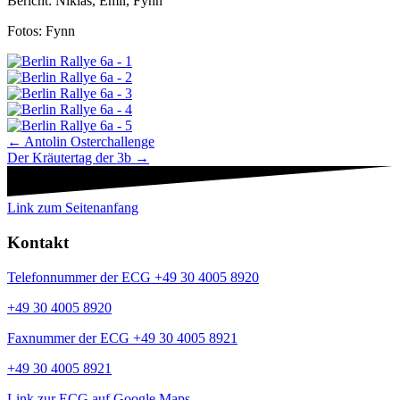
Bericht: Niklas, Emil, Fynn
Fotos: Fynn
Navigation
← Antolin Osterchallenge
Der Kräutertag der 3b →
Beiträge
Link zum Seitenanfang
Kontakt
Telefonnummer der ECG +49 30 4005 8920
+49 30 4005 8920
Faxnummer der ECG +49 30 4005 8921
+49 30 4005 8921
Link zur ECG auf Google Maps