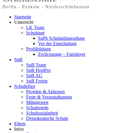
Berlin - Pankow - Niederschönhausen
Startseite
Unterricht
LK Team
Schulstart
SaPh Schulanfangsphase
Vor der Einschulung
Profilbildung
Zivlicourage – Fairplayer
SpB
SpB Team
SpB HortPro
SpB AG
SpB Ferien
Schulleben
Projekte & Aktionen
Feste & Veranstaltungen
Mittagessen
Schulregeln
Schulsozialarbeit
Demokratische Schule
Eltern
Infos