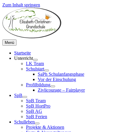
Zum Inhalt springen
Menü
Startseite
Unterricht
LK Team
Schulstart
SaPh Schulanfangsphase
Vor der Einschulung
Profilbildung
Zivlicourage – Fairplayer
SpB
SpB Team
SpB HortPro
SpB AG
SpB Ferien
Schulleben
Projekte & Aktionen