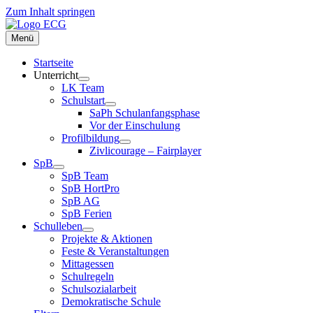
Zum Inhalt springen
Menü
Startseite
Unterricht
LK Team
Schulstart
SaPh Schulanfangsphase
Vor der Einschulung
Profilbildung
Zivlicourage – Fairplayer
SpB
SpB Team
SpB HortPro
SpB AG
SpB Ferien
Schulleben
Projekte & Aktionen
Feste & Veranstaltungen
Mittagessen
Schulregeln
Schulsozialarbeit
Demokratische Schule