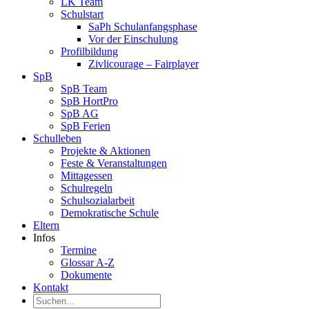
LK Team
Schulstart
SaPh Schulanfangsphase
Vor der Einschulung
Profilbildung
Zivlicourage – Fairplayer
SpB
SpB Team
SpB HortPro
SpB AG
SpB Ferien
Schulleben
Projekte & Aktionen
Feste & Veranstaltungen
Mittagessen
Schulregeln
Schulsozialarbeit
Demokratische Schule
Eltern
Infos
Termine
Glossar A-Z
Dokumente
Kontakt