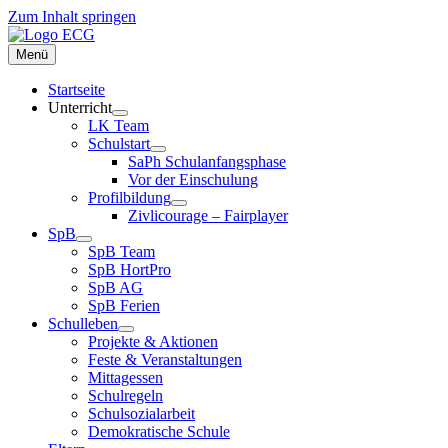
Zum Inhalt springen
Menü
Startseite
Unterricht
LK Team
Schulstart
SaPh Schulanfangsphase
Vor der Einschulung
Profilbildung
Zivlicourage – Fairplayer
SpB
SpB Team
SpB HortPro
SpB AG
SpB Ferien
Schulleben
Projekte & Aktionen
Feste & Veranstaltungen
Mittagessen
Schulregeln
Schulsozialarbeit
Demokratische Schule