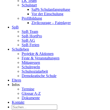
LK Team
Schulstart
SaPh Schulanfangsphase
Vor der Einschulung
Profilbildung
Zivlicourage – Fairplayer
SpB
SpB Team
SpB HortPro
SpB AG
SpB Ferien
Schulleben
Projekte & Aktionen
Feste & Veranstaltungen
Mittagessen
Schulregeln
Schulsozialarbeit
Demokratische Schule
Eltern
Infos
Termine
Glossar A-Z
Dokumente
Kontakt