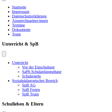
Startseite
Impressum
Datenschutzerklärung
Ansprechpartner:innen
Termine
Dokumente
Team
Unterricht & SpB
Unterricht
Vor der Einschulung
SaPh Schulanfangsphase
Schulregeln
Sozialpädagogischer Bereich
SpB AG
SpB Ferien
SpB Team
Schulleben & Eltern