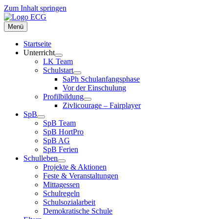
Zum Inhalt springen
Menü
Startseite
Unterricht
LK Team
Schulstart
SaPh Schulanfangsphase
Vor der Einschulung
Profilbildung
Zivlicourage – Fairplayer
SpB
SpB Team
SpB HortPro
SpB AG
SpB Ferien
Schulleben
Projekte & Aktionen
Feste & Veranstaltungen
Mittagessen
Schulregeln
Schulsozialarbeit
Demokratische Schule