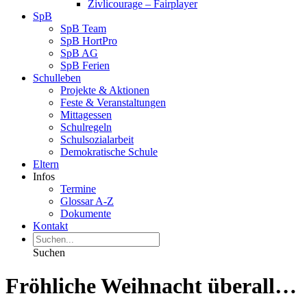
Zivlicourage – Fairplayer
SpB
SpB Team
SpB HortPro
SpB AG
SpB Ferien
Schulleben
Projekte & Aktionen
Feste & Veranstaltungen
Mittagessen
Schulregeln
Schulsozialarbeit
Demokratische Schule
Eltern
Infos
Termine
Glossar A-Z
Dokumente
Kontakt
Suchen
Fröhliche Weihnacht überall…