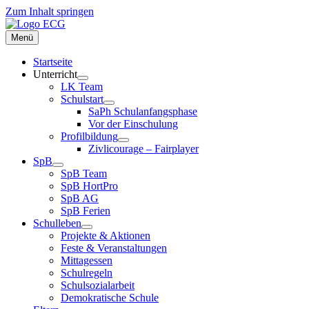
Zum Inhalt springen
Menü
Startseite
Unterricht
LK Team
Schulstart
SaPh Schulanfangsphase
Vor der Einschulung
Profilbildung
Zivlicourage – Fairplayer
SpB
SpB Team
SpB HortPro
SpB AG
SpB Ferien
Schulleben
Projekte & Aktionen
Feste & Veranstaltungen
Mittagessen
Schulregeln
Schulsozialarbeit
Demokratische Schule