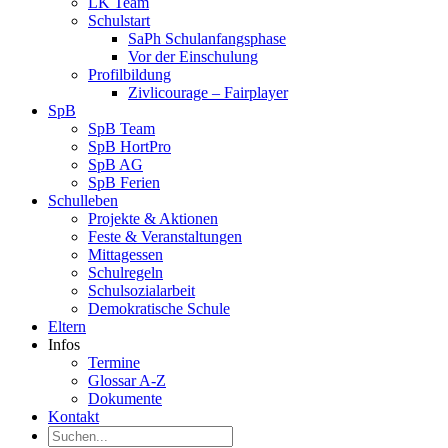
LK Team
Schulstart
SaPh Schulanfangsphase
Vor der Einschulung
Profilbildung
Zivlicourage – Fairplayer
SpB
SpB Team
SpB HortPro
SpB AG
SpB Ferien
Schulleben
Projekte & Aktionen
Feste & Veranstaltungen
Mittagessen
Schulregeln
Schulsozialarbeit
Demokratische Schule
Eltern
Infos
Termine
Glossar A-Z
Dokumente
Kontakt