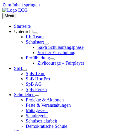
Zum Inhalt springen
Menü
Startseite
Unterricht
LK Team
Schulstart
SaPh Schulanfangsphase
Vor der Einschulung
Profilbildung
Zivlicourage – Fairplayer
SpB
SpB Team
SpB HortPro
SpB AG
SpB Ferien
Schulleben
Projekte & Aktionen
Feste & Veranstaltungen
Mittagessen
Schulregeln
Schulsozialarbeit
Demokratische Schule