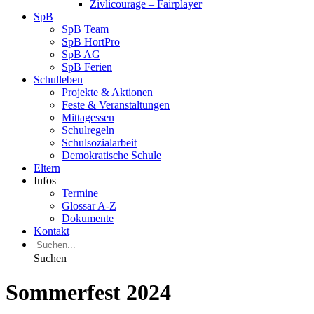
Zivlicourage – Fairplayer
SpB
SpB Team
SpB HortPro
SpB AG
SpB Ferien
Schulleben
Projekte & Aktionen
Feste & Veranstaltungen
Mittagessen
Schulregeln
Schulsozialarbeit
Demokratische Schule
Eltern
Infos
Termine
Glossar A-Z
Dokumente
Kontakt
Suchen
Sommerfest 2024