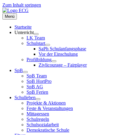
Zum Inhalt springen
Menü
Startseite
Unterricht
LK Team
Schulstart
SaPh Schulanfangsphase
Vor der Einschulung
Profilbildung
Zivlicourage – Fairplayer
SpB
SpB Team
SpB HortPro
SpB AG
SpB Ferien
Schulleben
Projekte & Aktionen
Feste & Veranstaltungen
Mittagessen
Schulregeln
Schulsozialarbeit
Demokratische Schule