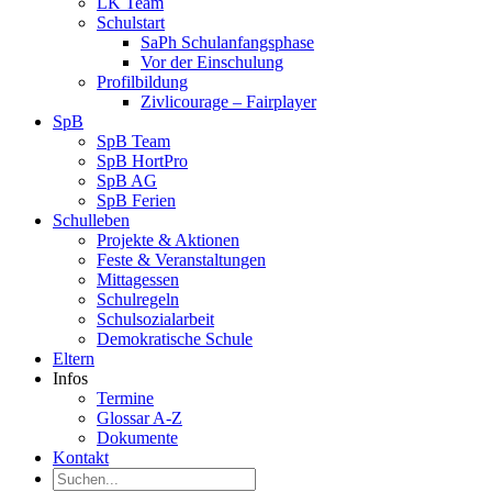
LK Team
Schulstart
SaPh Schulanfangsphase
Vor der Einschulung
Profilbildung
Zivlicourage – Fairplayer
SpB
SpB Team
SpB HortPro
SpB AG
SpB Ferien
Schulleben
Projekte & Aktionen
Feste & Veranstaltungen
Mittagessen
Schulregeln
Schulsozialarbeit
Demokratische Schule
Eltern
Infos
Termine
Glossar A-Z
Dokumente
Kontakt