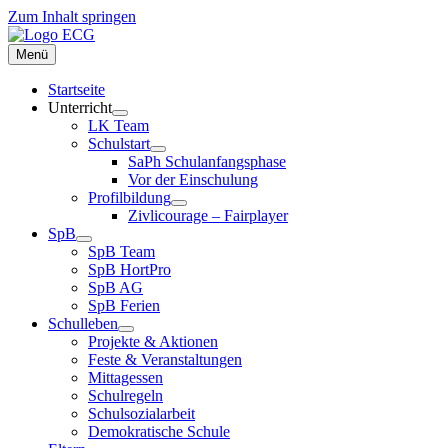
Zum Inhalt springen
Menü
Startseite
Unterricht
LK Team
Schulstart
SaPh Schulanfangsphase
Vor der Einschulung
Profilbildung
Zivlicourage – Fairplayer
SpB
SpB Team
SpB HortPro
SpB AG
SpB Ferien
Schulleben
Projekte & Aktionen
Feste & Veranstaltungen
Mittagessen
Schulregeln
Schulsozialarbeit
Demokratische Schule