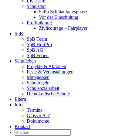
LK Team
Schulstart
SaPh Schulanfangsphase
Vor der Einschulung
Profilbildung
Zivlicourage – Fairplayer
SpB
SpB Team
SpB HortPro
SpB AG
SpB Ferien
Schulleben
Projekte & Aktionen
Feste & Veranstaltungen
Mittagessen
Schulregeln
Schulsozialarbeit
Demokratische Schule
Eltern
Infos
Termine
Glossar A-Z
Dokumente
Kontakt