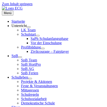
Zum Inhalt springen
Menü
Startseite
Unterricht
LK Team
Schulstart
SaPh Schulanfangsphase
Vor der Einschulung
Profilbildung
Zivlicourage – Fairplayer
SpB
SpB Team
SpB HortPro
SpB AG
SpB Ferien
Schulleben
Projekte & Aktionen
Feste & Veranstaltungen
Mittagessen
Schulregeln
Schulsozialarbeit
Demokratische Schule