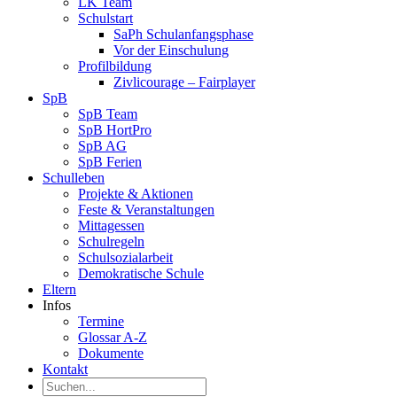
LK Team
Schulstart
SaPh Schulanfangsphase
Vor der Einschulung
Profilbildung
Zivlicourage – Fairplayer
SpB
SpB Team
SpB HortPro
SpB AG
SpB Ferien
Schulleben
Projekte & Aktionen
Feste & Veranstaltungen
Mittagessen
Schulregeln
Schulsozialarbeit
Demokratische Schule
Eltern
Infos
Termine
Glossar A-Z
Dokumente
Kontakt