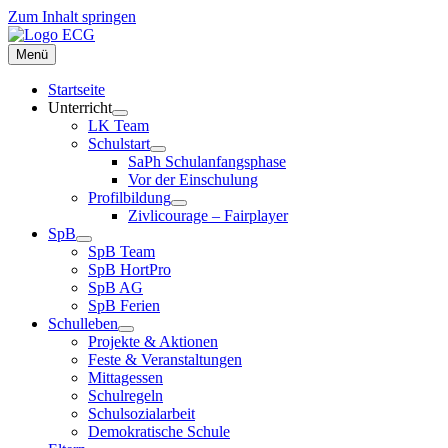
Zum Inhalt springen
Menü
Startseite
Unterricht
LK Team
Schulstart
SaPh Schulanfangsphase
Vor der Einschulung
Profilbildung
Zivlicourage – Fairplayer
SpB
SpB Team
SpB HortPro
SpB AG
SpB Ferien
Schulleben
Projekte & Aktionen
Feste & Veranstaltungen
Mittagessen
Schulregeln
Schulsozialarbeit
Demokratische Schule