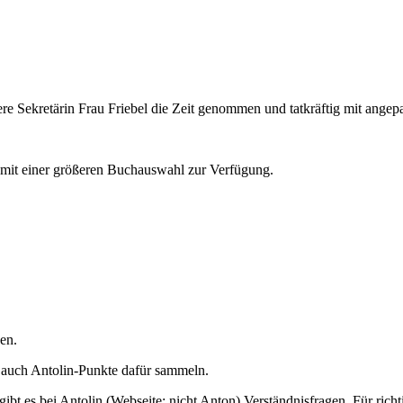
e Sekretärin Frau Friebel die Zeit genommen und tatkräftig mit angepa
k mit einer größeren Buchauswahl zur Verfügung.
en.
h auch Antolin-Punkte dafür sammeln.
ibt es bei Antolin (Webseite; nicht Anton) Verständnisfragen. Für rich