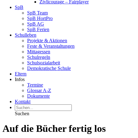
Zivlicourage – Fairplayer
SpB
SpB Team
SpB HortPro
SpB AG
SpB Ferien
Schulleben
Projekte & Aktionen
Feste & Veranstaltungen
Mittagessen
Schulregeln
Schulsozialarbeit
Demokratische Schule
Eltern
Infos
Termine
Glossar A-Z
Dokumente
Kontakt
Suchen
Auf die Bücher fertig los