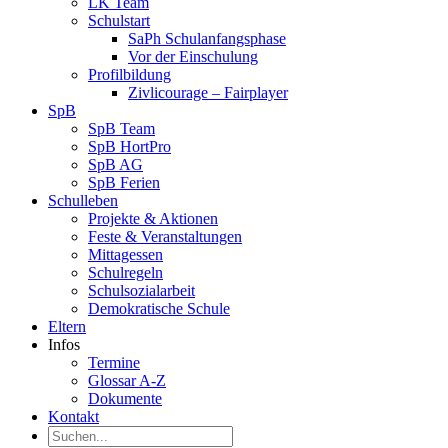
LK Team
Schulstart
SaPh Schulanfangsphase
Vor der Einschulung
Profilbildung
Zivlicourage – Fairplayer
SpB
SpB Team
SpB HortPro
SpB AG
SpB Ferien
Schulleben
Projekte & Aktionen
Feste & Veranstaltungen
Mittagessen
Schulregeln
Schulsozialarbeit
Demokratische Schule
Eltern
Infos
Termine
Glossar A-Z
Dokumente
Kontakt