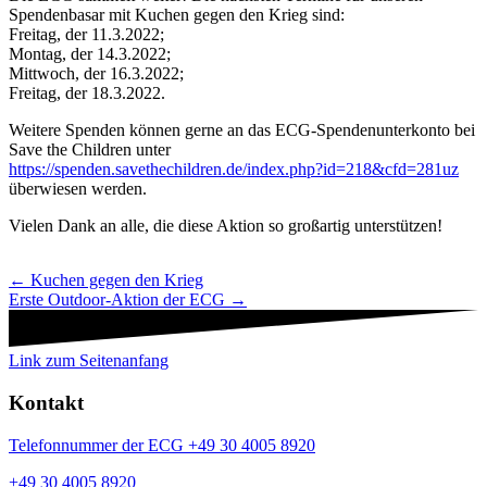
Spendenbasar mit Kuchen gegen den Krieg sind:
Freitag, der 11.3.2022;
Montag, der 14.3.2022;
Mittwoch, der 16.3.2022;
Freitag, der 18.3.2022.
Weitere Spenden können gerne an das ECG-Spendenunterkonto bei
Save the Children unter
https://spenden.savethechildren.de/index.php?id=218&cfd=281uz
überwiesen werden.
Vielen Dank an alle, die diese Aktion so großartig unterstützen!
Navigation
← Kuchen gegen den Krieg
Erste Outdoor-Aktion der ECG →
Beiträge
Link zum Seitenanfang
Kontakt
Telefonnummer der ECG +49 30 4005 8920
+49 30 4005 8920