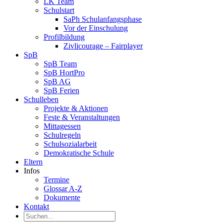
LK Team
Schulstart
SaPh Schulanfangsphase
Vor der Einschulung
Profilbildung
Zivlicourage – Fairplayer
SpB
SpB Team
SpB HortPro
SpB AG
SpB Ferien
Schulleben
Projekte & Aktionen
Feste & Veranstaltungen
Mittagessen
Schulregeln
Schulsozialarbeit
Demokratische Schule
Eltern
Infos
Termine
Glossar A-Z
Dokumente
Kontakt