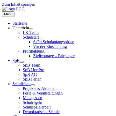
Zum Inhalt springen
Menü
Startseite
Unterricht
LK Team
Schulstart
SaPh Schulanfangsphase
Vor der Einschulung
Profilbildung
Zivlicourage – Fairplayer
SpB
SpB Team
SpB HortPro
SpB AG
SpB Ferien
Schulleben
Projekte & Aktionen
Feste & Veranstaltungen
Mittagessen
Schulregeln
Schulsozialarbeit
Demokratische Schule