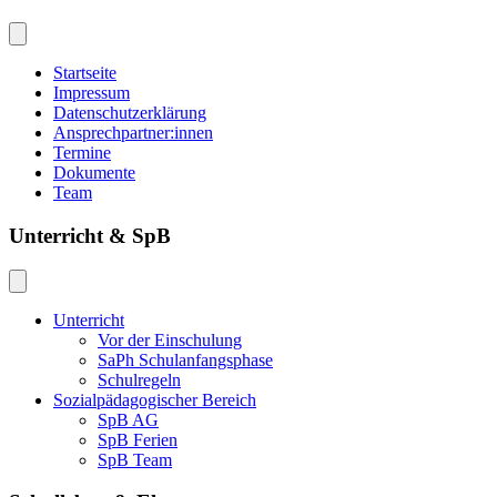
Startseite
Impressum
Datenschutzerklärung
Ansprechpartner:innen
Termine
Dokumente
Team
Unterricht & SpB
Unterricht
Vor der Einschulung
SaPh Schulanfangsphase
Schulregeln
Sozialpädagogischer Bereich
SpB AG
SpB Ferien
SpB Team