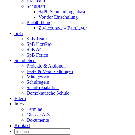
LK Team
Schulstart
SaPh Schulanfangsphase
Vor der Einschulung
Profilbildung
Zivlicourage – Fairplayer
SpB
SpB Team
SpB HortPro
SpB AG
SpB Ferien
Schulleben
Projekte & Aktionen
Feste & Veranstaltungen
Mittagessen
Schulregeln
Schulsozialarbeit
Demokratische Schule
Eltern
Infos
Termine
Glossar A-Z
Dokumente
Kontakt