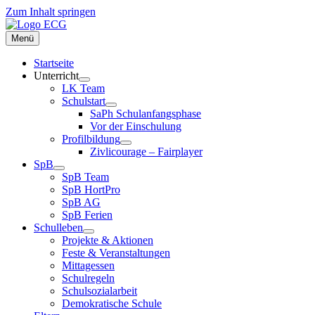
Zum Inhalt springen
Menü
Startseite
Unterricht
LK Team
Schulstart
SaPh Schulanfangsphase
Vor der Einschulung
Profilbildung
Zivlicourage – Fairplayer
SpB
SpB Team
SpB HortPro
SpB AG
SpB Ferien
Schulleben
Projekte & Aktionen
Feste & Veranstaltungen
Mittagessen
Schulregeln
Schulsozialarbeit
Demokratische Schule