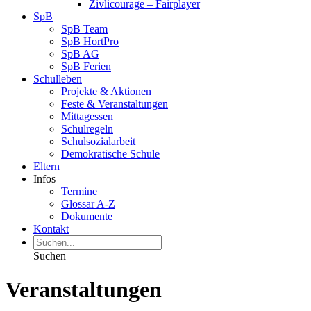
Zivlicourage – Fairplayer
SpB
SpB Team
SpB HortPro
SpB AG
SpB Ferien
Schulleben
Projekte & Aktionen
Feste & Veranstaltungen
Mittagessen
Schulregeln
Schulsozialarbeit
Demokratische Schule
Eltern
Infos
Termine
Glossar A-Z
Dokumente
Kontakt
Suchen
Veranstaltungen