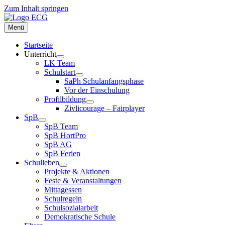
Zum Inhalt springen
Menü
Startseite
Unterricht
LK Team
Schulstart
SaPh Schulanfangsphase
Vor der Einschulung
Profilbildung
Zivlicourage – Fairplayer
SpB
SpB Team
SpB HortPro
SpB AG
SpB Ferien
Schulleben
Projekte & Aktionen
Feste & Veranstaltungen
Mittagessen
Schulregeln
Schulsozialarbeit
Demokratische Schule