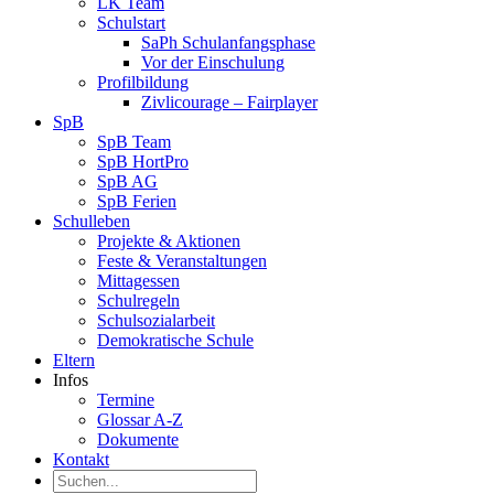
LK Team
Schulstart
SaPh Schulanfangsphase
Vor der Einschulung
Profilbildung
Zivlicourage – Fairplayer
SpB
SpB Team
SpB HortPro
SpB AG
SpB Ferien
Schulleben
Projekte & Aktionen
Feste & Veranstaltungen
Mittagessen
Schulregeln
Schulsozialarbeit
Demokratische Schule
Eltern
Infos
Termine
Glossar A-Z
Dokumente
Kontakt