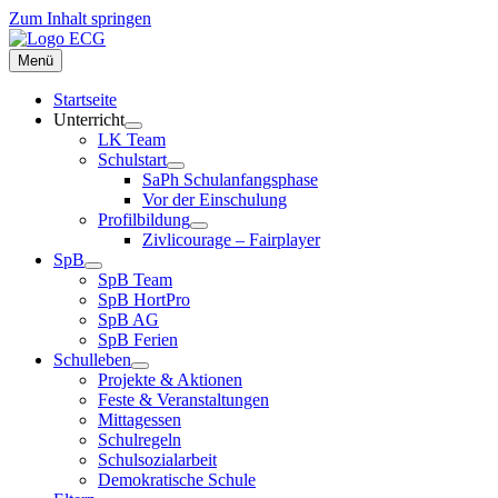
Zum Inhalt springen
Menü
Startseite
Unterricht
LK Team
Schulstart
SaPh Schulanfangsphase
Vor der Einschulung
Profilbildung
Zivlicourage – Fairplayer
SpB
SpB Team
SpB HortPro
SpB AG
SpB Ferien
Schulleben
Projekte & Aktionen
Feste & Veranstaltungen
Mittagessen
Schulregeln
Schulsozialarbeit
Demokratische Schule