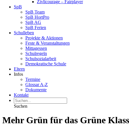
Zivlicourage – Fairplayer
SpB
SpB Team
SpB HortPro
SpB AG
SpB Ferien
Schulleben
Projekte & Aktionen
Feste & Veranstaltungen
Mittagessen
Schulregeln
Schulsozialarbeit
Demokratische Schule
Eltern
Infos
Termine
Glossar A-Z
Dokumente
Kontakt
Suchen
Mehr Grün für das Grüne Klas