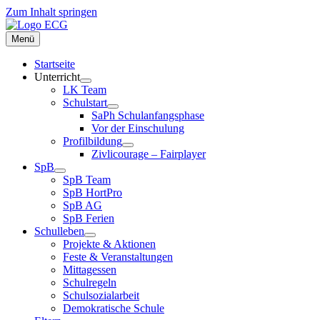
Zum Inhalt springen
Menü
Startseite
Unterricht
LK Team
Schulstart
SaPh Schulanfangsphase
Vor der Einschulung
Profilbildung
Zivlicourage – Fairplayer
SpB
SpB Team
SpB HortPro
SpB AG
SpB Ferien
Schulleben
Projekte & Aktionen
Feste & Veranstaltungen
Mittagessen
Schulregeln
Schulsozialarbeit
Demokratische Schule