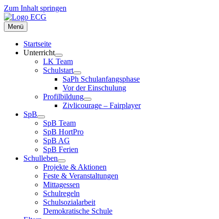
Zum Inhalt springen
Menü
Startseite
Unterricht
LK Team
Schulstart
SaPh Schulanfangsphase
Vor der Einschulung
Profilbildung
Zivlicourage – Fairplayer
SpB
SpB Team
SpB HortPro
SpB AG
SpB Ferien
Schulleben
Projekte & Aktionen
Feste & Veranstaltungen
Mittagessen
Schulregeln
Schulsozialarbeit
Demokratische Schule