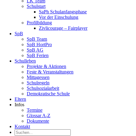
LK Team
Schulstart
SaPh Schulanfangsphase
Vor der Einschulung
Profilbildung
Zivlicourage – Fairplayer
SpB
SpB Team
SpB HortPro
SpB AG
SpB Ferien
Schulleben
Projekte & Aktionen
Feste & Veranstaltungen
Mittagessen
Schulregeln
Schulsozialarbeit
Demokratische Schule
Eltern
Infos
Termine
Glossar A-Z
Dokumente
Kontakt