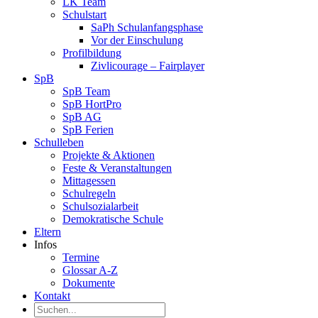
LK Team
Schulstart
SaPh Schulanfangsphase
Vor der Einschulung
Profilbildung
Zivlicourage – Fairplayer
SpB
SpB Team
SpB HortPro
SpB AG
SpB Ferien
Schulleben
Projekte & Aktionen
Feste & Veranstaltungen
Mittagessen
Schulregeln
Schulsozialarbeit
Demokratische Schule
Eltern
Infos
Termine
Glossar A-Z
Dokumente
Kontakt