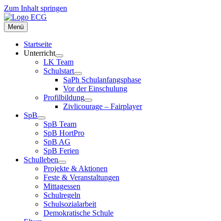
Zum Inhalt springen
Menü
Startseite
Unterricht
LK Team
Schulstart
SaPh Schulanfangsphase
Vor der Einschulung
Profilbildung
Zivlicourage – Fairplayer
SpB
SpB Team
SpB HortPro
SpB AG
SpB Ferien
Schulleben
Projekte & Aktionen
Feste & Veranstaltungen
Mittagessen
Schulregeln
Schulsozialarbeit
Demokratische Schule