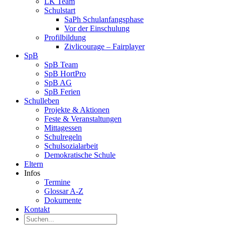
LK Team
Schulstart
SaPh Schulanfangsphase
Vor der Einschulung
Profilbildung
Zivlicourage – Fairplayer
SpB
SpB Team
SpB HortPro
SpB AG
SpB Ferien
Schulleben
Projekte & Aktionen
Feste & Veranstaltungen
Mittagessen
Schulregeln
Schulsozialarbeit
Demokratische Schule
Eltern
Infos
Termine
Glossar A-Z
Dokumente
Kontakt