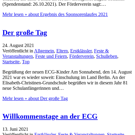
(Spendenstand: 26.10.2021). Der Förderverein sagt:…
Mehr lesen »
about Ergebnis des Sponsorenlaufes 2021
Der große Tag
24. August 2021
Veröffentlicht in
Allgemein
,
Eltern
,
Erstklässler
,
Feste &
Veranstaltungen
,
Feste und Feiern
,
Förderverein
,
Schulleben
,
Startseite
,
Top
Begrüßung der neuen ECG-Kinder Am Sonnabend, den 14. August
2021 war es wieder soweit: Einschulung im Land Berlin. An der
Elisabeth-Christinen-Grundschule begrüßen wir in diesem Jahr 81
neue Schulanfängerinnen und…
Mehr lesen »
about Der große Tag
Willkommenstage an der ECG
13. Juni 2021
Veröffentlicht in
Erstklässler
,
Feste & Veranstaltungen
,
Startseite
,