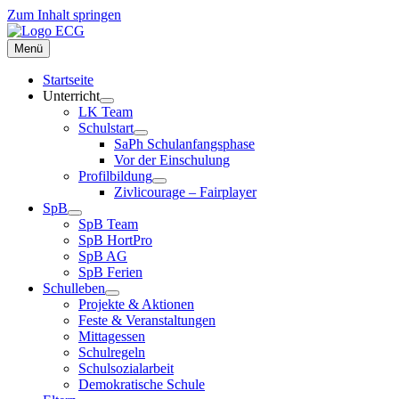
Zum Inhalt springen
Menü
Startseite
Unterricht
LK Team
Schulstart
SaPh Schulanfangsphase
Vor der Einschulung
Profilbildung
Zivlicourage – Fairplayer
SpB
SpB Team
SpB HortPro
SpB AG
SpB Ferien
Schulleben
Projekte & Aktionen
Feste & Veranstaltungen
Mittagessen
Schulregeln
Schulsozialarbeit
Demokratische Schule