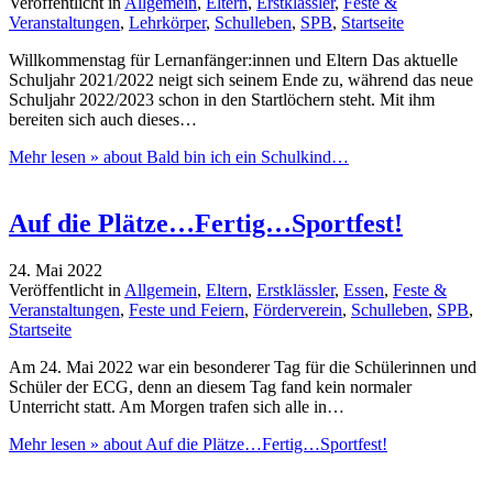
Veröffentlicht in
Allgemein
,
Eltern
,
Erstklässler
,
Feste &
Veranstaltungen
,
Lehrkörper
,
Schulleben
,
SPB
,
Startseite
Willkommenstag für Lernanfänger:innen und Eltern Das aktuelle
Schuljahr 2021/2022 neigt sich seinem Ende zu, während das neue
Schuljahr 2022/2023 schon in den Startlöchern steht. Mit ihm
bereiten sich auch dieses…
Mehr lesen »
about Bald bin ich ein Schulkind…
Auf die Plätze…Fertig…Sportfest!
24. Mai 2022
Veröffentlicht in
Allgemein
,
Eltern
,
Erstklässler
,
Essen
,
Feste &
Veranstaltungen
,
Feste und Feiern
,
Förderverein
,
Schulleben
,
SPB
,
Startseite
Am 24. Mai 2022 war ein besonderer Tag für die Schülerinnen und
Schüler der ECG, denn an diesem Tag fand kein normaler
Unterricht statt. Am Morgen trafen sich alle in…
Mehr lesen »
about Auf die Plätze…Fertig…Sportfest!