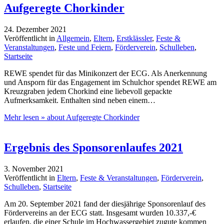
Aufgeregte Chorkinder
24. Dezember 2021
Veröffentlicht in
Allgemein
,
Eltern
,
Erstklässler
,
Feste &
Veranstaltungen
,
Feste und Feiern
,
Förderverein
,
Schulleben
,
Startseite
REWE spendet für das Minikonzert der ECG. Als Anerkennung
und Ansporn für das Engagement im Schulchor spendet REWE am
Kreuzgraben jedem Chorkind eine liebevoll gepackte
Aufmerksamkeit. Enthalten sind neben einem…
Mehr lesen »
about Aufgeregte Chorkinder
Ergebnis des Sponsorenlaufes 2021
3. November 2021
Veröffentlicht in
Eltern
,
Feste & Veranstaltungen
,
Förderverein
,
Schulleben
,
Startseite
Am 20. September 2021 fand der diesjährige Sponsorenlauf des
Fördervereins an der ECG statt. Insgesamt wurden 10.337,-€
erlaufen, die einer Schule im Hochwassergebiet zugute kommen