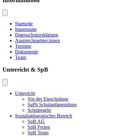
Informationen
Startseite
Impressum
Datenschutzerklärung
Ansprechpartner:innen
Termine
Dokumente
Team
Unterricht & SpB
Unterricht
Vor der Einschulung
SaPh Schulanfangsphase
Schulregeln
Sozialpädagogischer Bereich
SpB AG
SpB Ferien
SpB Team