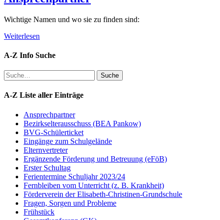
Wichtige Namen und wo sie zu finden sind:
Weiterlesen
A-Z Info Suche
Suche
Suche
A-Z Liste aller Einträge
Ansprechpartner
Bezirkselterausschuss (BEA Pankow)
BVG-Schülerticket
Eingänge zum Schulgelände
Elternvertreter
Ergänzende Förderung und Betreuung (eFöB)
Erster Schultag
Ferientermine Schuljahr 2023/24
Fernbleiben vom Unterricht (z. B. Krankheit)
Förderverein der Elisabeth-Christinen-Grundschule
Fragen, Sorgen und Probleme
Frühstück