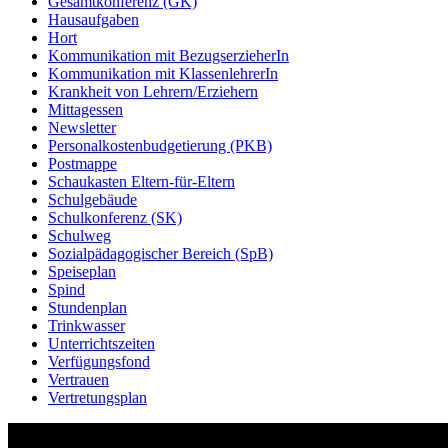
Gesamtkonferenz (GK)
Hausaufgaben
Hort
Kommunikation mit BezugserzieherIn
Kommunikation mit KlassenlehrerIn
Krankheit von Lehrern/Erziehern
Mittagessen
Newsletter
Personalkostenbudgetierung (PKB)
Postmappe
Schaukasten Eltern-für-Eltern
Schulgebäude
Schulkonferenz (SK)
Schulweg
Sozialpädagogischer Bereich (SpB)
Speiseplan
Spind
Stundenplan
Trinkwasser
Unterrichtszeiten
Verfügungsfond
Vertrauen
Vertretungsplan