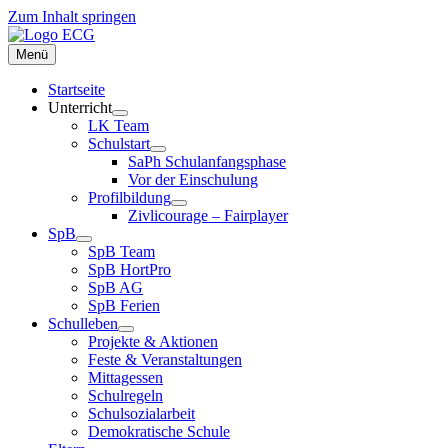
Zum Inhalt springen
Menü
Startseite
Unterricht
LK Team
Schulstart
SaPh Schulanfangsphase
Vor der Einschulung
Profilbildung
Zivlicourage – Fairplayer
SpB
SpB Team
SpB HortPro
SpB AG
SpB Ferien
Schulleben
Projekte & Aktionen
Feste & Veranstaltungen
Mittagessen
Schulregeln
Schulsozialarbeit
Demokratische Schule