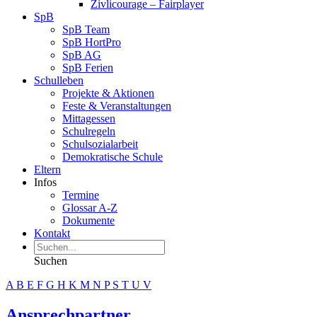
Zivlicourage – Fairplayer
SpB
SpB Team
SpB HortPro
SpB AG
SpB Ferien
Schulleben
Projekte & Aktionen
Feste & Veranstaltungen
Mittagessen
Schulregeln
Schulsozialarbeit
Demokratische Schule
Eltern
Infos
Termine
Glossar A-Z
Dokumente
Kontakt
Suchen
A
B
E
F
G
H
K
M
N
P
S
T
U
V
Ansprechpartner