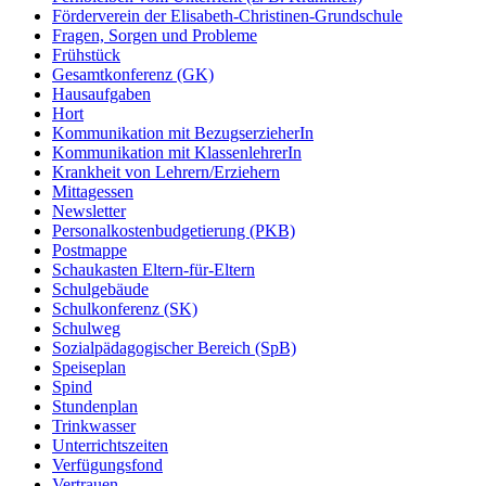
Förderverein der Elisabeth-Christinen-Grundschule
Fragen, Sorgen und Probleme
Frühstück
Gesamtkonferenz (GK)
Hausaufgaben
Hort
Kommunikation mit BezugserzieherIn
Kommunikation mit KlassenlehrerIn
Krankheit von Lehrern/Erziehern
Mittagessen
Newsletter
Personalkostenbudgetierung (PKB)
Postmappe
Schaukasten Eltern-für-Eltern
Schulgebäude
Schulkonferenz (SK)
Schulweg
Sozialpädagogischer Bereich (SpB)
Speiseplan
Spind
Stundenplan
Trinkwasser
Unterrichtszeiten
Verfügungsfond
Vertrauen