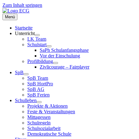
Zum Inhalt springen
Menü
Startseite
Unterricht
LK Team
Schulstart
SaPh Schulanfangsphase
Vor der Einschulung
Profilbildung
Zivlicourage – Fairplayer
SpB
SpB Team
SpB HortPro
SpB AG
SpB Ferien
Schulleben
Projekte & Aktionen
Feste & Veranstaltungen
Mittagessen
Schulregeln
Schulsozialarbeit
Demokratische Schule