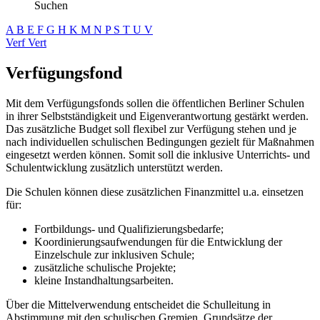
Suchen
A
B
E
F
G
H
K
M
N
P
S
T
U
V
Verf
Vert
Verfügungsfond
Mit dem Verfügungsfonds sollen die öffentlichen Berliner Schulen
in ihrer Selbstständigkeit und Eigenverantwortung gestärkt werden.
Das zusätzliche Budget soll flexibel zur Verfügung stehen und je
nach individuellen schulischen Bedingungen gezielt für Maßnahmen
eingesetzt werden können. Somit soll die inklusive Unterrichts- und
Schulentwicklung zusätzlich unterstützt werden.
Die Schulen können diese zusätzlichen Finanzmittel u.a. einsetzen
für:
Fortbildungs- und Qualifizierungsbedarfe;
Koordinierungsaufwendungen für die Entwicklung der
Einzelschule zur inklusiven Schule;
zusätzliche schulische Projekte;
kleine Instandhaltungsarbeiten.
Über die Mittelverwendung entscheidet die Schulleitung in
Abstimmung mit den schulischen Gremien. Grundsätze der