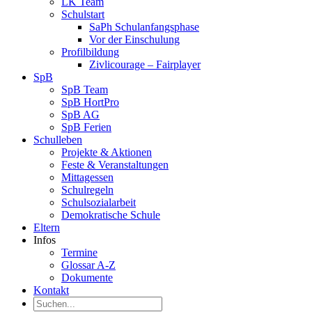
LK Team
Schulstart
SaPh Schulanfangsphase
Vor der Einschulung
Profilbildung
Zivlicourage – Fairplayer
SpB
SpB Team
SpB HortPro
SpB AG
SpB Ferien
Schulleben
Projekte & Aktionen
Feste & Veranstaltungen
Mittagessen
Schulregeln
Schulsozialarbeit
Demokratische Schule
Eltern
Infos
Termine
Glossar A-Z
Dokumente
Kontakt