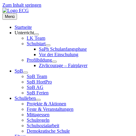
Zum Inhalt springen
Menü
Startseite
Unterricht
LK Team
Schulstart
SaPh Schulanfangsphase
Vor der Einschulung
Profilbildung
Zivlicourage – Fairplayer
SpB
SpB Team
SpB HortPro
SpB AG
SpB Ferien
Schulleben
Projekte & Aktionen
Feste & Veranstaltungen
Mittagessen
Schulregeln
Schulsozialarbeit
Demokratische Schule