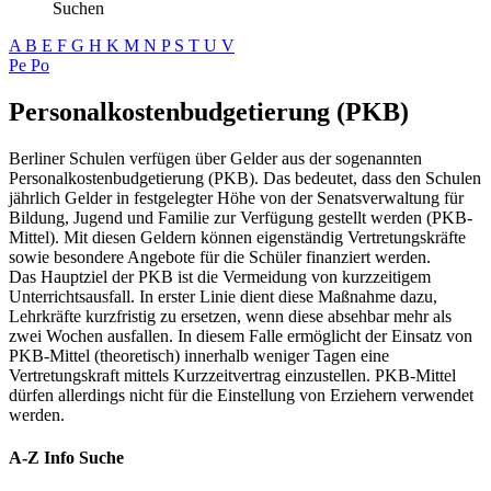
Suchen
A
B
E
F
G
H
K
M
N
P
S
T
U
V
Pe
Po
Personalkostenbudgetierung (PKB)
Berliner Schulen verfügen über Gelder aus der sogenannten
Personalkostenbudgetierung (PKB). Das bedeutet, dass den Schulen
jährlich Gelder in festgelegter Höhe von der Senatsverwaltung für
Bildung, Jugend und Familie zur Verfügung gestellt werden (PKB-
Mittel). Mit diesen Geldern können eigenständig Vertretungskräfte
sowie besondere Angebote für die Schüler finanziert werden.
Das Hauptziel der PKB ist die Vermeidung von kurzzeitigem
Unterrichtsausfall. In erster Linie dient diese Maßnahme dazu,
Lehrkräfte kurzfristig zu ersetzen, wenn diese absehbar mehr als
zwei Wochen ausfallen. In diesem Falle ermöglicht der Einsatz von
PKB-Mittel (theoretisch) innerhalb weniger Tagen eine
Vertretungskraft mittels Kurzzeitvertrag einzustellen. PKB-Mittel
dürfen allerdings nicht für die Einstellung von Erziehern verwendet
werden.
A-Z Info Suche