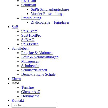
LK Team
Schulstart
SaPh Schulanfangsphase
Vor der Einschulung
Profilbildung
Zivlicourage – Fairplayer
SpB
SpB Team
SpB HortPro
SpB AG
SpB Ferien
Schulleben
Projekte & Aktionen
Feste & Veranstaltungen
Mittagessen
Schulregeln
Schulsozialarbeit
Demokratische Schule
Eltern
Infos
Termine
Glossar A-Z
Dokumente
Kontakt