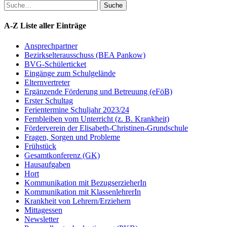
Suche
Suche
A-Z Liste aller Einträge
Ansprechpartner
Bezirkselterausschuss (BEA Pankow)
BVG-Schülerticket
Eingänge zum Schulgelände
Elternvertreter
Ergänzende Förderung und Betreuung (eFöB)
Erster Schultag
Ferientermine Schuljahr 2023/24
Fernbleiben vom Unterricht (z. B. Krankheit)
Förderverein der Elisabeth-Christinen-Grundschule
Fragen, Sorgen und Probleme
Frühstück
Gesamtkonferenz (GK)
Hausaufgaben
Hort
Kommunikation mit BezugserzieherIn
Kommunikation mit KlassenlehrerIn
Krankheit von Lehrern/Erziehern
Mittagessen
Newsletter